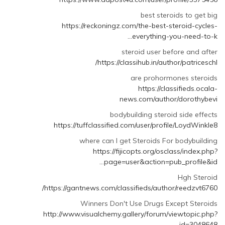
best steroids to get big
https://reckoningz.com/the-best-steroid-cycles-
everything-you-need-to-k…
steroid user before and after
https://classihub.in/author/patriceschl/
are prohormones steroids
https://classifieds.ocala-
news.com/author/dorothybevi
bodybuilding steroid side effects
https://tuffclassified.com/user/profile/LoydWinkle8
where can I get Steroids For bodybuilding
https://fijicopts.org/osclass/index.php?
page=user&action=pub_profile&id…
Hgh Steroid
https://gantnews.com/classifieds/author/reedzvt6760/
Winners Don't Use Drugs Except Steroids
http://www.visualchemy.gallery/forum/viewtopic.php?
id=3048648