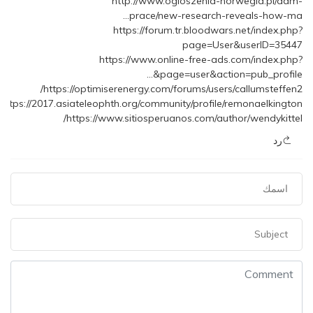
http://www.ogloszenia-norwegia.pl/dam-
prace/new-research-reveals-how-ma…
https://forum.tr.bloodwars.net/index.php?
page=User&userID=35447
https://www.online-free-ads.com/index.php?
page=user&action=pub_profile&…
https://optimiserenergy.com/forums/users/callumsteffen2/
https://2017.asiateleophth.org/community/profile/remonaelkington/
https://www.sitiosperuanos.com/author/wendykittel/
رد