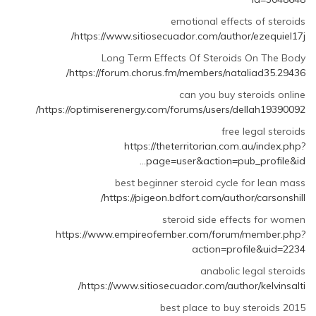
emotional effects of steroids
https://www.sitiosecuador.com/author/ezequiel17j/
Long Term Effects Of Steroids On The Body
https://forum.chorus.fm/members/nataliad35.29436/
can you buy steroids online
https://optimiserenergy.com/forums/users/dellah19390092/
free legal steroids
https://theterritorian.com.au/index.php?
page=user&action=pub_profile&id…
best beginner steroid cycle for lean mass
https://pigeon.bdfort.com/author/carsonshill/
steroid side effects for women
https://www.empireofember.com/forum/member.php?
action=profile&uid=2234
anabolic legal steroids
https://www.sitiosecuador.com/author/kelvinsalti/
best place to buy steroids 2015