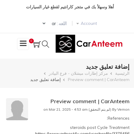
تجاوز
أهلا وسهلأ بك في متجر كارانتيم لقطع غيار السيارات
إلى
المحتوى
Select your language
الرئيسي
اللغه :
Account
0
إضافة تعليق جديد
مسار
الرئيسية
مركز إطارات ميشلان - فرع البيادر
Preview comment | CarAnteem
إضافة تعليق جديد
التنقل
Preview comment | CarAnteem
Vernon (لم يتم التحقق)
By
on Mar 21, 2025 - 4:53 am
References:
steroids post Cycle Treatment
https://www.adpost4u.com/user/profile/3375456