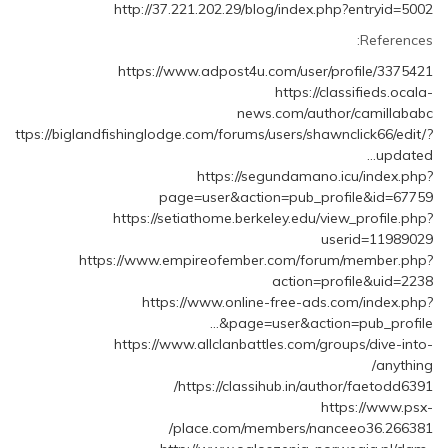
http://37.221.202.29/blog/index.php?entryid=5002
References:
https://www.adpost4u.com/user/profile/3375421
https://classifieds.ocala-
news.com/author/camillababc
https://biglandfishinglodge.com/forums/users/shawnclick66/edit/?
updated…
https://segundamano.icu/index.php?
page=user&action=pub_profile&id=67759
https://setiathome.berkeley.edu/view_profile.php?
userid=11989029
https://www.empireofember.com/forum/member.php?
action=profile&uid=2238
https://www.online-free-ads.com/index.php?
page=user&action=pub_profile&…
https://www.allclanbattles.com/groups/dive-into-
anything/
https://classihub.in/author/faetodd6391/
https://www.psx-
place.com/members/nanceeo36.266381/