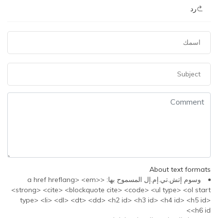
رد
About text formats
وسوم إتش.تي.إم.إل المسموح بها: <a href hreflang> <em>
<strong> <cite> <blockquote cite> <code> <ul type> <ol start
type> <li> <dl> <dt> <dd> <h2 id> <h3 id> <h4 id> <h5 id>
<h6 id>