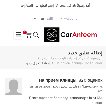
تجاوز
أهلا وسهلأ بك في متجر كارانتيم لقطع غيار السيارات
إلى
المحتوى
Select your language
الرئيسي
اللغه :
Account
0
إضافة تعليق جديد
مسار
الرئيسية
مركز إطارات تايجر - فرع البيادر
На прием Клинцы. 820 оценок
إضافة تعليق جديد
التنقل
На прием Клинцы. 820 оценок
Психоаналитик (لم يتم التحقق)
By
on Jun 26, 2025 - 3:09
pm
Психотерапевт Белгород.
batmanapollo.ru
664
оценок