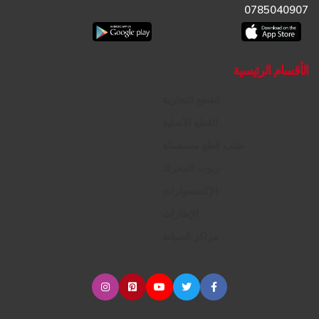
0785040907
الأقسام الرئيسية
القطع التجارية
القطع الأصلية
طلب قطع مستعملة
زيوت المحرك
الإكسسوارات
الإطارات
مراكز الصيانة