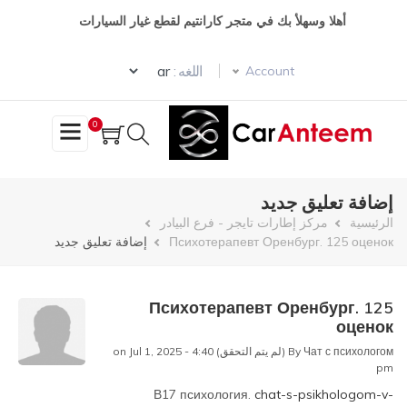
تجاوز
أهلا وسهلأ بك في متجر كارانتيم لقطع غيار السيارات
إلى
المحتوى
Select your language
الرئيسي
اللغه :
Account
0
إضافة تعليق جديد
مسار
الرئيسية
مركز إطارات تايجر - فرع البيادر
Психотерапевт Оренбург. 125 оценок
إضافة تعليق جديد
التنقل
Психотерапевт Оренбург. 125
оценок
Чат с психологом (لم يتم التحقق)
By
on Jul 1, 2025 - 4:40
pm
В17 психология.
chat-s-psikhologom-v-