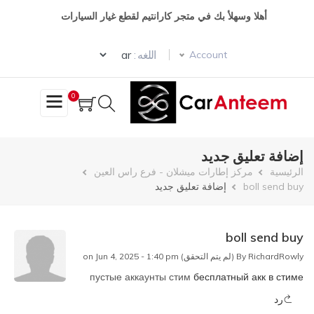
تجاوز
أهلا وسهلأ بك في متجر كارانتيم لقطع غيار السيارات
إلى
المحتوى
Select your language
الرئيسي
اللغه :
Account
0
إضافة تعليق جديد
مسار
الرئيسية
مركز إطارات ميشلان - فرع راس العين
boll send buy
إضافة تعليق جديد
التنقل
boll send buy
RichardRowly (لم يتم التحقق)
By
on Jun 4, 2025 - 1:40 pm
пустые аккаунты стим
бесплатный акк в стиме
رد