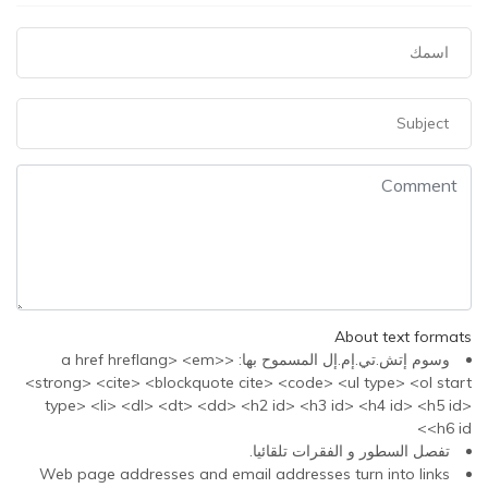
About text formats
وسوم إتش.تي.إم.إل المسموح بها: <a href hreflang> <em>
<strong> <cite> <blockquote cite> <code> <ul type> <ol start
type> <li> <dl> <dt> <dd> <h2 id> <h3 id> <h4 id> <h5 id>
<h6 id>
تفصل السطور و الفقرات تلقائيا.
Web page addresses and email addresses turn into links