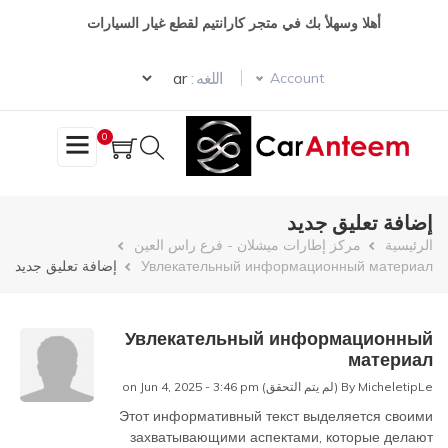
تجاوز
أهلا وسهلأ بك في متجر كارانتيم لقطع غيار السيارات
إلى
المحتوى
Select your language
الرئيسي
اللغه :
Account
0
إضافة تعليق جديد
مسار
الرئيسية
مركز إطارات ميشلان - فرع راس العين
Увлекательный информационный материал
إضافة تعليق جديد
التنقل
Увлекательный информационный
материал
MicheletipLe (لم يتم التحقق)
By
on Jun 4, 2025 - 3:46 pm
Этот информативный текст выделяется своими
захватывающими аспектами, которые делают