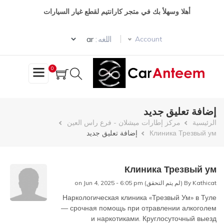
تجاوز
أهلا وسهلأ بك في متجر كارانتيم لقطع غيار السيارات
إلى
المحتوى
Select your language
الرئيسي
اللغه :
Account
0
إضافة تعليق جديد
مسار
الرئيسية
مركز إطارات ميشلان - فرع راس العين
Клиника Трезвый ум
إضافة تعليق جديد
التنقل
Клиника Трезвый ум
Kathicat (لم يتم التحقق)
By
on Jun 4, 2025 - 6:05 pm
Наркологическая клиника «Трезвый Ум» в Туле
— срочная помощь при отравлении алкоголем
и наркотиками. Круглосуточный выезд