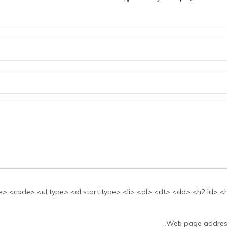
بها: <ul type> <ol start type> <li> <dl> <dt> <dd> <h2 id> <h3 id> <h4 id> <h5 id
Web page addresse