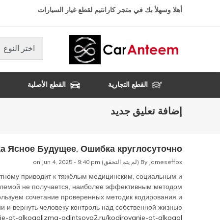
تجاوز
أهلا وسهلأ بك في متجر كارانتيم لقطع غيار السيارات
إلى
المحتوى
الرئيسي
اختر النوع
القطع التجارية
القطع الأصلية
إضافة تعليق جديد
а Ясное Будущее. Ошибка круглосуточно
Jameseffox (لم يتم التحقق)
By
on Jun 4, 2025 - 9:40 pm
иртному приводит к тяжёлым медицинским, социальным и
роблемой не получается, наиболее эффективным методом
ользуем сочетание проверенных методик кодирования и
и и вернуть человеку контроль над собственной жизнью.
nie-ot-alkogolizma-odintsovo2.ru/kodirovanie-ot-alkogol…