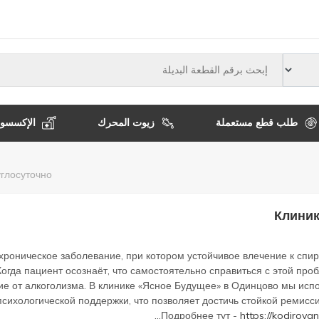
النوع
طلب قطع مستعملة
زيوت المحرك
الإكسسوا
مسار
глосуточно
التنقل
Клиник
хроническое заболевание, при котором устойчивое влечение к сп
Когда пациент осознаёт, что самостоятельно справиться с этой п
ие от алкоголизма. В клинике «Ясное Будущее» в Одинцово мы исп
сихологической поддержки, что позволяет достичь стойкой ремисси
Подробнее тут -
https://kodirova