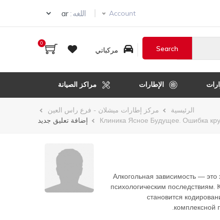
Select your language
اللغه :
Account
0
مركباتي
رات
الإطارات
مراكز الصيانة
الرئيسية
مركز إطارات ميشلان - فرع راس العين
Клиника Ясное Будущее. Ошибка кру
إضافة تعليق جديد
Алкогольная зависимость — это 
психологическим последствиям. 
становится кодирован
комплексной п