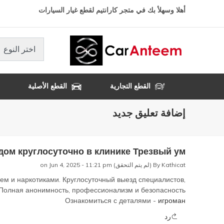
تجاوز
أهلا وسهلأ بك في متجر كارانتيم لقطع غيار السيارات
إلى
المحتوى
الرئيسي
اختر النوع
القطع التجارية
القطع الأصلية
إضافة تعليق جديد
дом круглосуточно в клинике Трезвый ум
Kathicat (لم يتم التحقق)
By
on Jun 4, 2025 - 11:21 pm
ем и наркотиками. Круглосуточный выезд специалистов,
 Полная анонимность, профессионализм и безопасность.
Ознакомиться с деталями -
игроман
رد