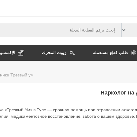
النوع
طلب قطع مستعملة
زيوت المحرك
الإكسسوا
مسار
инике Трезвый ум
التنقل
Нарколог на 
ка «Трезвый Ум» в Туле — срочная помощь при отравлении алкогол
пия, медикаментозное восстановление, забота о вашем здоровье.