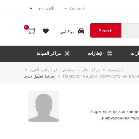
Select your language
اللغه :
Account
0
مركباتي
رات
الإطارات
مراكز الصيانة
الرئيسية
مركز إطارات ميشلان - فرع راس العين
Нарколог на дом круглосуточно в кл
إضافة تعليق جديد
Наркологическая клини
инфузионная тера