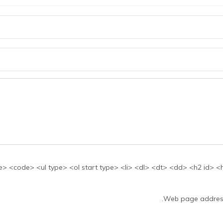
بها: <ul type> <ol start type> <li> <dl> <dt> <dd> <h2 id> <h3 id> <h4 id> <h5 id
Web page addresse