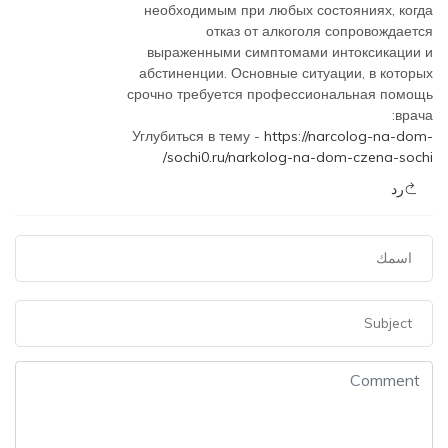
необходимым при любых состояниях, когда
отказ от алкоголя сопровождается
выраженными симптомами интоксикации и
абстиненции. Основные ситуации, в которых
срочно требуется профессиональная помощь
врача:
Углубиться в тему -
https://narcolog-na-dom-
sochi0.ru/narkolog-na-dom-czena-sochi/
رد