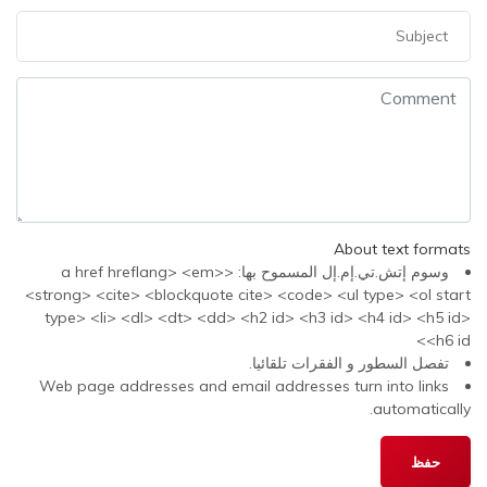
About text formats
وسوم إتش.تي.إم.إل المسموح بها: <a href hreflang> <em>
<strong> <cite> <blockquote cite> <code> <ul type> <ol start
type> <li> <dl> <dt> <dd> <h2 id> <h3 id> <h4 id> <h5 id>
<h6 id>
تفصل السطور و الفقرات تلقائيا.
Web page addresses and email addresses turn into links
automatically.