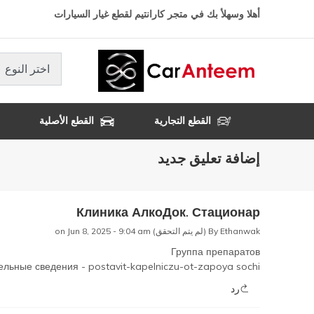
تجاوز
أهلا وسهلأ بك في متجر كارانتيم لقطع غيار السيارات
إلى
المحتوى
الرئيسي
اختر النوع
القطع التجارية
القطع الأصلية
إضافة تعليق جديد
Клиника АлкоДок. Стационар
Ethanwak (لم يتم التحقق)
By
on Jun 8, 2025 - 9:04 am
Группа препаратов
ельные сведения -
postavit-kapelniczu-ot-zapoya sochi
رد