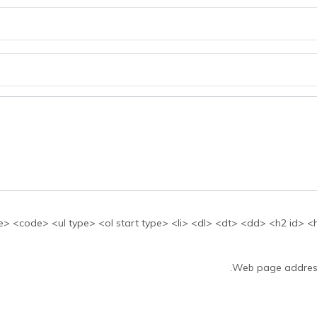
بها: <ul type> <ol start type> <li> <dl> <dt> <dd> <h2 id> <h3 id> <h4 id> <h5 id
Web page addresse