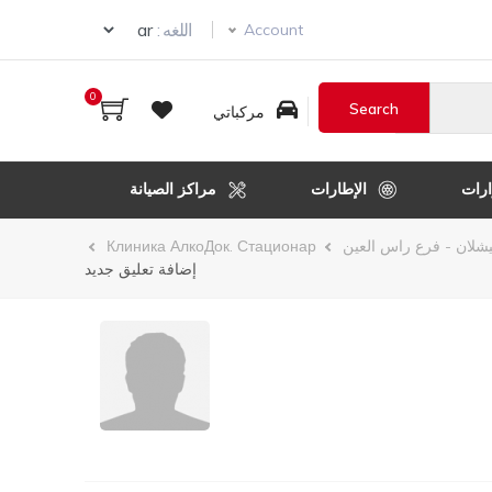
Select your language
اللغه :
Account
0
مركباتي
رات
الإطارات
مراكز الصيانة
شلان - فرع راس العين
Клиника АлкоДок. Стационар
إضافة تعليق جديد