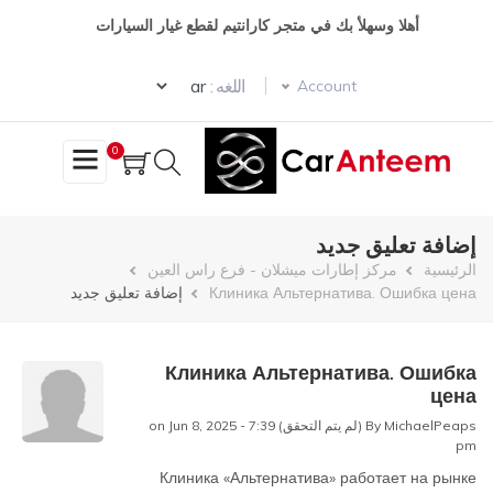
تجاوز
أهلا وسهلأ بك في متجر كارانتيم لقطع غيار السيارات
إلى
المحتوى
Select your language
الرئيسي
اللغه :
Account
0
إضافة تعليق جديد
مسار
الرئيسية
مركز إطارات ميشلان - فرع راس العين
Клиника Альтернатива. Ошибка цена
إضافة تعليق جديد
التنقل
Клиника Альтернатива. Ошибка
цена
MichaelPeaps (لم يتم التحقق)
By
on Jun 8, 2025 - 7:39
pm
Клиника «Альтернатива» работает на рынке