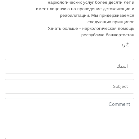
наркологических услуг более десяти лет и
имеет лицензию на проведение детоксикации и
реабилитации. Мы придерживаемся
следующих принципов:
Узнать больше -
наркологическая помощь
республика башкортостан
رد