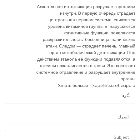
Алкогольная интоксикация разрушает организм
изнутри. В первую очередь страдает
центральная нервная система: снижается
уровень витаминов группы B, нарушаются
когнитивные функции, появляются
раздражительность, бессонница, панические
атаки. Следом — страдает печень, главный
орган метаболической детоксикации. Под
действием этанола её функции подавляются, а
токсины накапливаются в крови. Это вызывает
системное отравление и разрушает внутренние
органы.
Узнать больше -
kapelnitsa ot zapoia
رد