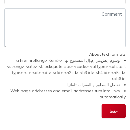
About text formats
وسوم إتش.تي.إم.إل المسموح بها: <a href hreflang> <em>
<strong> <cite> <blockquote cite> <code> <ul type> <ol start
type> <li> <dl> <dt> <dd> <h2 id> <h3 id> <h4 id> <h5 id>
<h6 id>
تفصل السطور و الفقرات تلقائيا.
Web page addresses and email addresses turn into links
automatically.