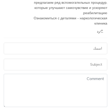
предлагаем ряд вспомогательных процедур,
которые улучшают самочувствие и ускоряют
реабилитацию.
Ознакомиться с деталями -
наркологическая
клиника
رد