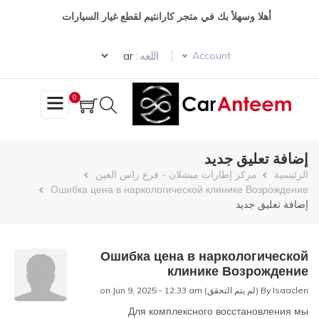
تجاوز
أهلا وسهلأ بك في متجر كارانتيم لقطع غيار السيارات
إلى
المحتوى
Select your language
الرئيسي
اللغه :
Account
0
إضافة تعليق جديد
مسار
الرئيسية
مركز إطارات ميشلان - فرع راس العين
Ошибка цена в наркологической клинике Возрождение
التنقل
إضافة تعليق جديد
Ошибка цена в наркологической
клинике Возрождение
Isaaclen (لم يتم التحقق)
By
on Jun 9, 2025 - 12:33 am
Для комплексного восстановления мы