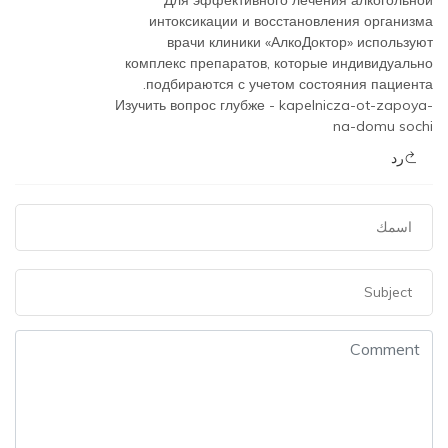
Для эффективного лечения алкогольной
интоксикации и восстановления организма
врачи клиники «АлкоДоктор» используют
комплекс препаратов, которые индивидуально
подбираются с учетом состояния пациента.
Изучить вопрос глубже -
kapelnicza-ot-zapoya-
na-domu sochi
رد