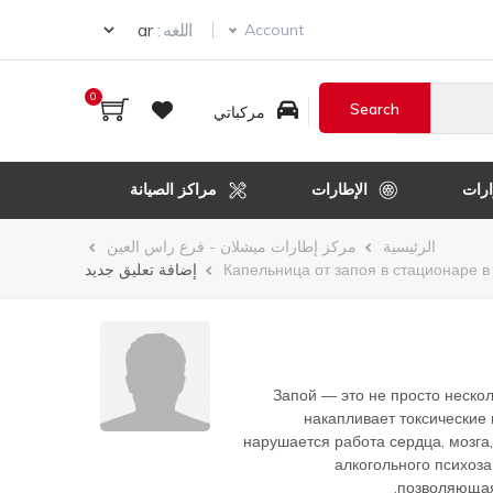
Select your language
اللغه :
Account
0
مركباتي
رات
الإطارات
مراكز الصيانة
الرئيسية
مركز إطارات ميشلان - فرع راس العين
Капельница от запоя в стационаре в
إضافة تعليق جديد
Запой — это не просто нескол
накапливает токсические 
нарушается работа сердца, мозга,
алкогольного психоз
позволяющая 