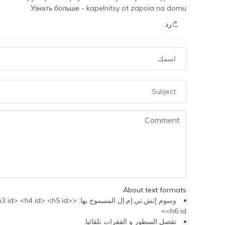
Узнать больше -
kapelnitsy ot zapoia na domu
رد
About text formats
وسوم إتش.تي.إم.إل المسموح 
<h6 id>
تفصل السطور و الفقرات تلقائيا.