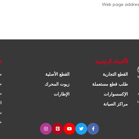
Web page addresse
الأقسام الرئيسية
خ
م
القطع التجارية
القطع الأصلية
م
طلب قطع مستعملة
زيوت المحرك
س
الإكسسوارات
الإطارات
ا
مراكز الصيانة
س
خ