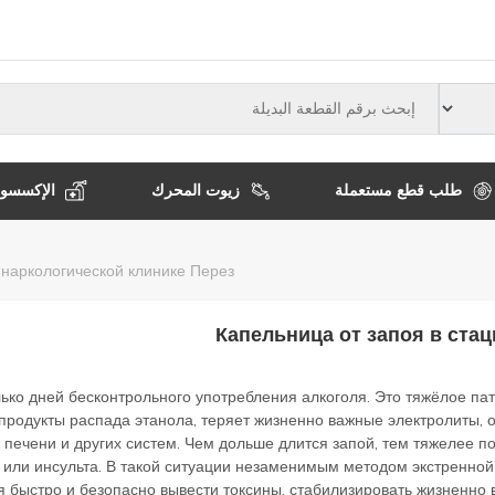
النوع
طلب قطع مستعملة
زيوت المحرك
الإكسسوا
مسار
 наркологической клинике Перез
التنقل
Капельница от запоя в ста
ько дней бесконтрольного употребления алкоголя. Это тяжёлое па
продукты распада этанола, теряет жизненно важные электролиты, 
 печени и других систем. Чем дольше длится запой, тем тяжелее п
а или инсульта. В такой ситуации незаменимым методом экстренно
быстро и безопасно вывести токсины, стабилизировать жизненно в