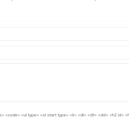
بها: <ul type> <ol start type> <li> <dl> <dt> <dd> <h2 id> <h3 id> <h4 id> <h5 id