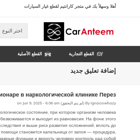
تجاوز
أهلا وسهلأ بك في متجر كارانتيم لقطع غيار السيارات
إلى
المحتوى
الرئيسي
اختر النوع
القطع التجارية
القطع الأصلية
إضافة تعليق جديد
ционаре в наркологической клинике Перез
Ignaciowhazy (لم يتم التحقق)
By
on Jun 9, 2025 - 6:06 am
тологическое состояние, при котором организм человека
обезвоживается и выходит из равновесия. На фоне этого
оследствия и выше риск развития осложнений, вплоть до
й помощи становится капельница от запоя — процедура,
ажные функции и вернуть человеку контроль над собой.