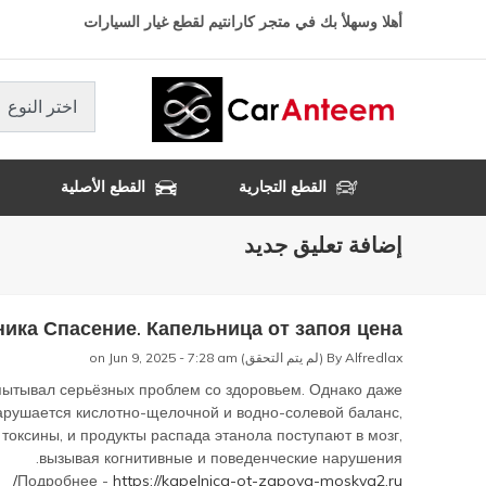
تجاوز
أهلا وسهلأ بك في متجر كارانتيم لقطع غيار السيارات
إلى
المحتوى
الرئيسي
اختر النوع
القطع التجارية
القطع الأصلية
إضافة تعليق جديد
ника Спасение. Капельница от запоя цена
Alfredlax (لم يتم التحقق)
By
on Jun 9, 2025 - 7:28 am
спытывал серьёзных проблем со здоровьем. Однако даже
арушается кислотно-щелочной и водно-солевой баланс,
токсины, и продукты распада этанола поступают в мозг,
вызывая когнитивные и поведенческие нарушения.
Подробнее -
https://kapelnica-ot-zapoya-moskva2.ru/