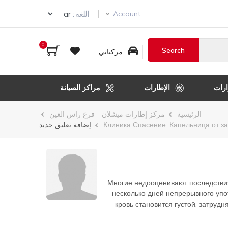
Select your language
اللغه :
Account
0
مركباتي
رات
الإطارات
مراكز الصيانة
الرئيسية
مركز إطارات ميشلان - فرع راس العين
Клиника Спасение. Капельница от з
إضافة تعليق جديد
Многие недооценивают последствия
несколько дней непрерывного упо
кровь становится густой, затруд