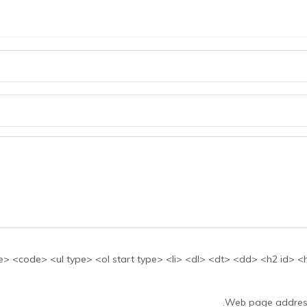
بها: <ul type> <ol start type> <li> <dl> <dt> <dd> <h2 id> <h3 id> <h4 id> <h5 id
Web page addresse