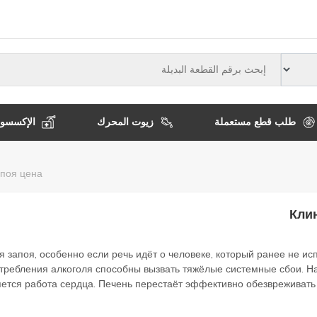
النوع
طلب قطع مستعملة
زيوت المحرك
الإكسسوا
مسار
апоя цена
التنقل
Кли
 запоя, особенно если речь идёт о человеке, который ранее не и
требления алкоголя способны вызвать тяжёлые системные сбои. Н
няется работа сердца. Печень перестаёт эффективно обезвреживать 