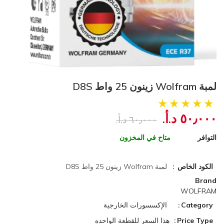
لمبة Wolfram زينون 25 واط D8S
٥٠٫٠٠٠ د.أ.‏
٦٠٫٠٠٠ د.أ.‏
التوافر
متاح في المخزون
الكود الخاص
لمبة Wolfram زينون 25 واط D8S
Brand
WOLFRAM
Category
الإكسسورات الخارجية
Price Type
هذا السعر للقطعة الواحده