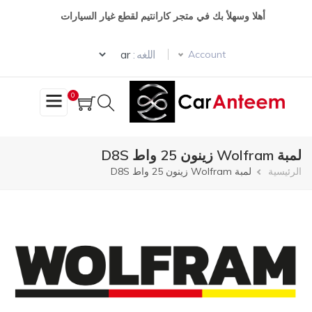
تجاوز
أهلا وسهلأ بك في متجر كارانتيم لقطع غيار السيارات
إلى
المحتوى
Select your language
الرئيسي
اللغه :
Account
0
لمبة Wolfram زينون 25 واط D8S
مسار
الرئيسية
لمبة Wolfram زينون 25 واط D8S
التنقل