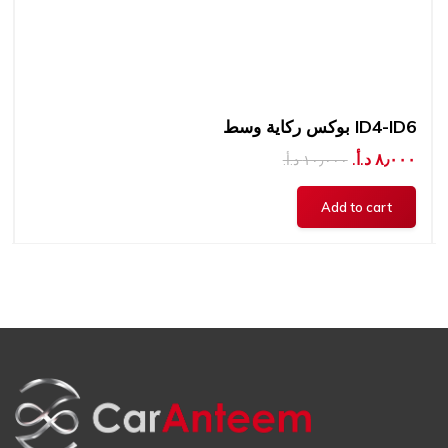
بوكس ركاية وسط ID4-ID6
٨٫٠٠٠ د.أ.‏
١٠٫٠٠٠ د.أ.‏