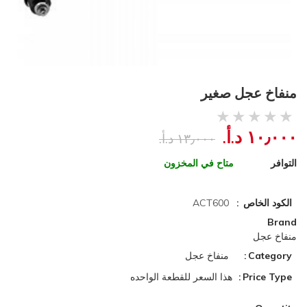
منفاخ عجل صغير
١٠٫٠٠٠ د.أ.‏
١٣٫٠٠٠ د.أ.‏
التوافر
متاح في المخزون
الكود الخاص
ACT600
Brand
منفاخ عجل
Category
منفاخ عجل
Price Type
هذا السعر للقطعة الواحده