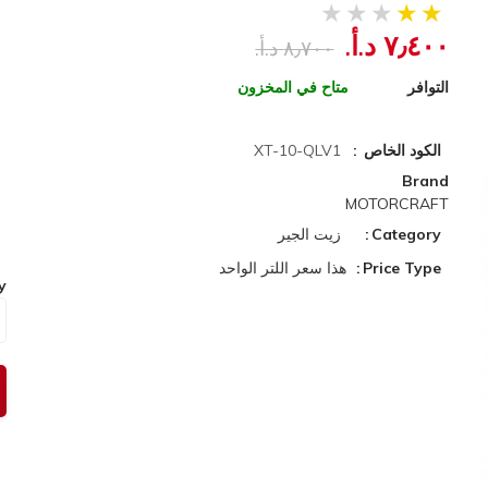
٧٫٤٠٠ د.أ.‏
٨٫٧٠٠ د.أ.‏
التوافر
متاح في المخزون
الكود الخاص
XT-10-QLV1
Brand
MOTORCRAFT
Category
زيت الجير
Price Type
هذا سعر اللتر الواحد
y