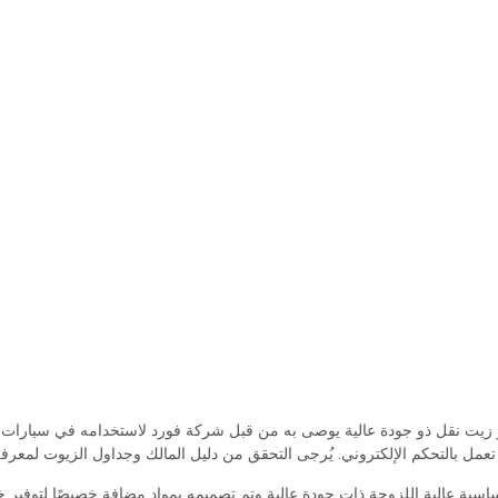
التي تعمل بالتحكم الإلكتروني. يُرجى التحقق من دليل المالك وجداول الزيوت لمعرفة 
صنيعه باستخدام زيوت أساسية عالية اللزوجة ذات جودة عالية وتم تصميمه بمواد مضافة خصيصً