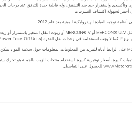
اري وتأكسدي واستقرار جيد ضد التشقق، وله قابلية جيدة للتدفق عند درجات الحر
ون أحمر لسهولة اكتشاف التسريبات.
ناقل الحركة الأوتوماتيكي MERCON® LV متوفر بكميات كبيرة بأسعار توفيرية كبيرة. استخدام منتجات الزيت ب