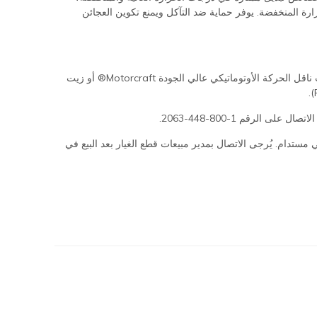
ارة المنخفضة. يوفر حماية ضد التآكل ويمنع تكوين العجائن
لا يجب استخدامه في التطبيقات التي يُفضل فيها استخدام زيوت مثل MERCON® ULV أو MERCON® V أو زيوت النقل المتغير باستمرار أو زيت ناقل الحركة الأوتوماتيكي عالي الجودة Motorcraft® أو زيت
الجملة هو تحرك بيئي مستدام. يُرجى الاتصال بمدير مبيعات قطع الغيار بعد البيع في