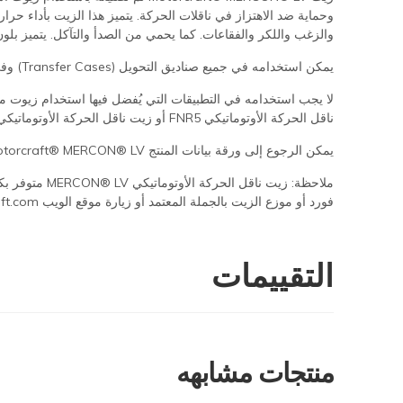
وحماية ضد الاهتزاز في ناقلات الحركة. يتميز هذا الزيت بأداء حر
والزغب واللكر والفقاعات. كما يحمي من الصدأ والتآكل. يتميز بل
يمكن استخدامه في جميع صناديق التحويل (Transfer Cases) وفي أنظمة توجيه القيادة الهيدروليكية المبنية بعد عام 2012.
ناقل الحركة الأوتوماتيكي FNR5 أو زيت ناقل الحركة الأوتوماتيكي نوع F. كما لا يجب استخدامه في وحدات نقل القدرة (Power Take-Off Units).
يمكن الرجوع إلى ورقة بيانات المنتج Motorcraft® MERCON® LV على الرابط أدناه للمزيد من المعلومات. لمعلومات حول سلامة المواد يمكن الاتصال على الرقم 1-800-448-2063.
ملاحظة: زيت 
فورد أو موزع الزيت بالجملة المعتمد أو زيارة موقع الويب www.Motorcraft.com للحصول على التفاصيل.
التقييمات
منتجات مشابهه