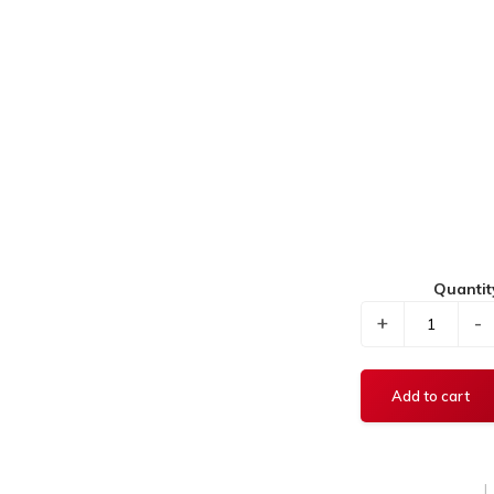
Quantit
+
-