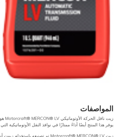
المواصفات
يوفر هذا المنتج أيضًا أداءً ممتازًا في نوافذ النقل الأوتوماتيكية 
زيت Motorcraft® MERCON® LV تم ت