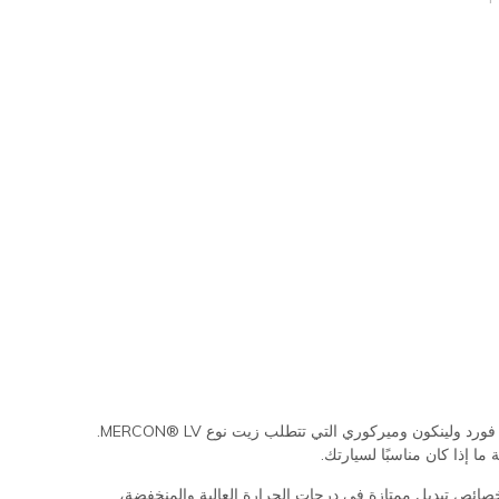
زيت ناقل الحركة الأوتوماتيكي Motorcraft® MERCON® LV هو زيت نقل ذو جودة عالية يوصى به من قبل شركة فورد لاستخدامه في سيارات فورد ولينكون وميركوري التي تتطلب زيت نوع MERCON® LV.
ما إذا كان مناسبًا لسيارتك.
ا لتوفير خصائص تبديل ممتازة في درجات الحرارة العالية والمنخفضة،