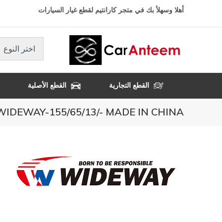
تجاوز
أهلا وسهلأ بك في متجر كارانتيم لقطع غيار السيارات
إلى
المحتوى
الرئيسي
اختر النوع
القطع التجارية
القطع الأصلية
WIDEWAY-155/65/13/- MADE IN CHINA- كفالة 3 سنوا