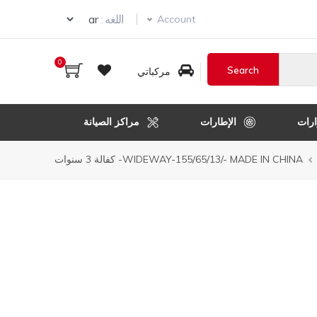
Select your language
اللغه :
Account
0
مركباتي
رات
الإطارات
مراكز الصيانة
WIDEWAY-155/65/13/- MADE IN CHINA- كفالة 3 سنوات
ل