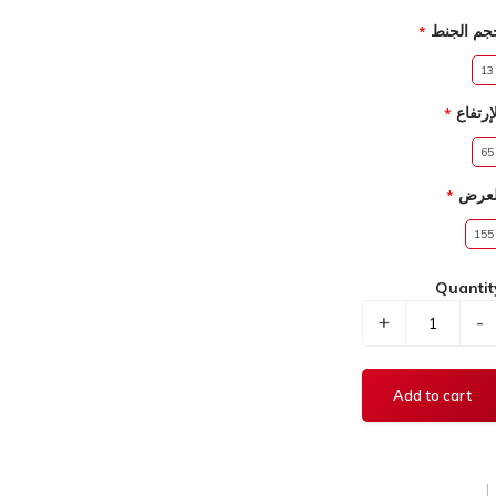
جم الجنط
13
إرتفاع
65
لعرض
155
Quantit
+
-