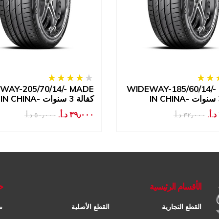
WAY-205/70/14/- MADE
WIDEWAY-185/60/14/-
IN CHINA- كفالة 3 سنوات
٣٩٫٠٠٠ د.أ.‏
٣٢٫٠٠٠ د.أ.‏
٥٠٫٠٠٠ د.أ.‏
الأقسام الرئيسية
خ
م
القطع التجارية
القطع الأصلية