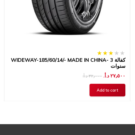
WIDEWAY-185/60/14/- MADE IN CHINA- كفالة 3
سنوات
٢٧٫٥٠٠ د.أ.‏
٣٢٫٠٠٠ د.أ.‏