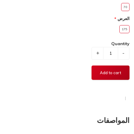
70
العرض
175
Quantity
+
-
المواصفات