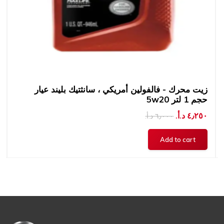
زيت محرك - فالفولين أمريكي ، سانثتيك بليند عيار
5w20 حجم 1 لتر
٤٫٢٥٠ د.أ.‏
٦٫٠٠٠ د.أ.‏