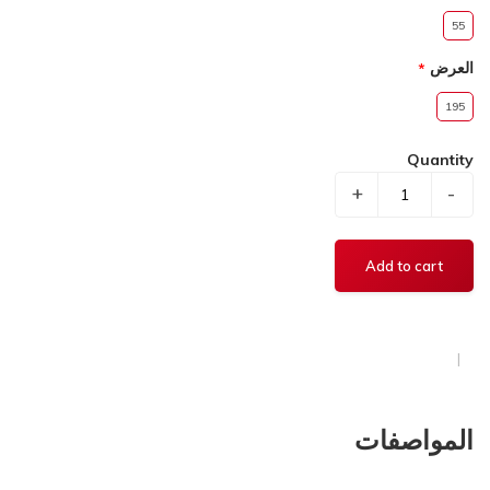
55
العرض
195
Quantity
+
-
المواصفات