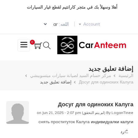
تجاوز
أهلا وسهلأ بك في متجر كارانتيم لقطع غيار السيارات
إلى
المحتوى
Select your language
الرئيسي
اللغه :
Account
0
إضافة تعليق جديد
مسار
الرئيسية
مركز حسام السيد لصيانة سيارات ميتسوبيشي
Досуг для одиноких Калуга
إضافة تعليق جديد
التنقل
Досуг для одиноких Калуга
LoganTinee (لم يتم التحقق)
By
on Jun 21, 2025 - 2:07 pm
снять проституток Калуга
индивидуалки калуги
رد