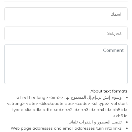
About text formats
وسوم إتش.تي.إم.إل المسموح بها: <a href hreflang> <em>
<strong> <cite> <blockquote cite> <code> <ul type> <ol start
type> <li> <dl> <dt> <dd> <h2 id> <h3 id> <h4 id> <h5 id>
<h6 id>
تفصل السطور و الفقرات تلقائيا.
Web page addresses and email addresses turn into links