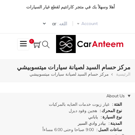
تجاوز
أهلا وسهلأ بك في متجر كارانتيم لقطع غيار السيارات
إلى
المحتوى
Select your language
الرئيسي
اللغه :
Account
0
مركز حسام السيد لصيانة سيارات ميتسوبيشي
مسار
الرئيسية
مركز حسام السيد لصيانة سيارات ميتسوبيشي
التنقل
إخفاء
About Us
الفئة
غيار زيوت
خدمات العنايه بالمركبات
نوع المحرك
هجين
وقود
ديزل
نوع السيارة
ياباني
المدينة
بيادر وادي السير
ساعات العمل
9:00 صباحا وحتى 6:00 مساءاً