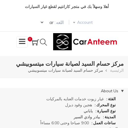
تجاوز
أهلا وسهلأ بك في متجر كارانتيم لقطع غيار السيارات
إلى
المحتوى
Select your language
الرئيسي
اللغه :
Account
0
مركز حسام السيد لصيانة سيارات ميتسوبيشي
مسار
الرئيسية
مركز حسام السيد لصيانة سيارات ميتسوبيشي
التنقل
إخفاء
About Us
الفئة
غيار زيوت
خدمات العنايه بالمركبات
نوع المحرك
هجين
وقود
ديزل
نوع السيارة
ياباني
المدينة
بيادر وادي السير
ساعات العمل
9:00 صباحا وحتى 6:00 مساءاً