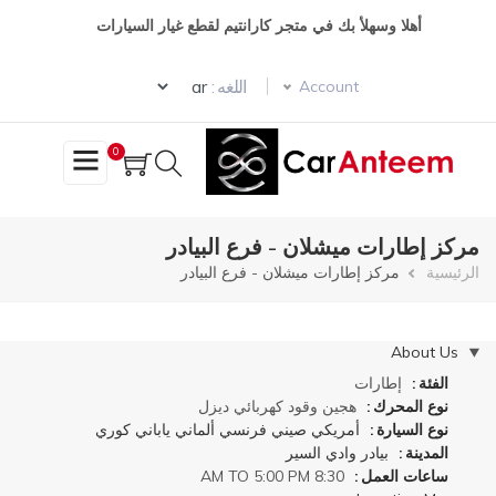
تجاوز
أهلا وسهلأ بك في متجر كارانتيم لقطع غيار السيارات
إلى
المحتوى
Select your language
الرئيسي
اللغه :
Account
0
مركز إطارات ميشلان - فرع البيادر
مسار
الرئيسية
مركز إطارات ميشلان - فرع البيادر
التنقل
إخفاء
About Us
الفئة
إطارات
نوع المحرك
هجين
وقود
كهربائي
ديزل
نوع السيارة
أمريكي
صيني
فرنسي
ألماني
ياباني
كوري
المدينة
بيادر وادي السير
ساعات العمل
8:30 AM TO 5:00 PM