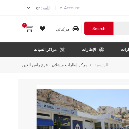
Select your language
اللغه :
Account
0
مركباتي
رات
الإطارات
مراكز الصيانة
مسار
الرئيسية
مركز إطارات ميشلان - فرع راس العين
التنقل