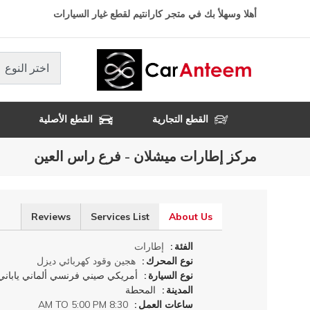
تجاوز
أهلا وسهلأ بك في متجر كارانتيم لقطع غيار السيارات
إلى
المحتوى
الرئيسي
اختر النوع
القطع التجارية
القطع الأصلية
مركز إطارات ميشلان - فرع راس العين
Reviews
Services List
About Us
(علامة
التبويب
الفئة
إطارات
النشطة)
نوع المحرك
هجين
وقود
كهربائي
ديزل
نوع السيارة
أمريكي
صيني
فرنسي
ألماني
ياباني
المدينة
المحطة
ساعات العمل
8:30 AM TO 5:00 PM