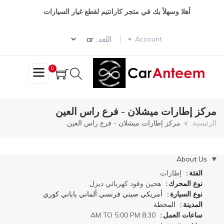
تجاوز
أهلا وسهلأ بك في متجر كارانتيم لقطع غيار السيارات
إلى
المحتوى
Select your language
الرئيسي
اللغه :
Account
0
مركز إطارات ميشلان - فرع راس العين
مسار
الرئيسية
مركز إطارات ميشلان - فرع راس العين
التنقل
إخفاء
About Us
الفئة
إطارات
نوع المحرك
هجين
وقود
كهربائي
ديزل
نوع السيارة
أمريكي
صيني
فرنسي
ألماني
ياباني
كوري
المدينة
المحطة
ساعات العمل
8:30 AM TO 5:00 PM