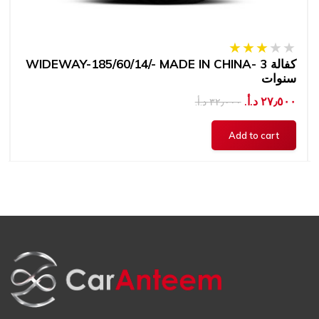
WIDEWAY-185/60/14/- MADE IN CHINA- كفالة 3
سنوات
٢٧٫٥٠٠ د.أ.‏
٣٢٫٠٠٠ د.أ.‏