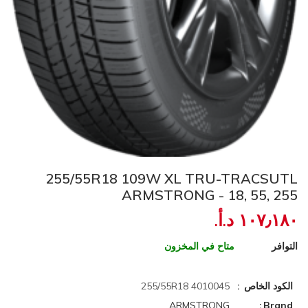
255/55R18 109W XL TRU-TRACSUTL
ARMSTRONG - 18, 55, 255
١٠٧٫١٨٠ د.أ.‏
التوافر
متاح في المخزون
الكود الخاص
4010045 255/55R18
ARMSTRONG
Brand