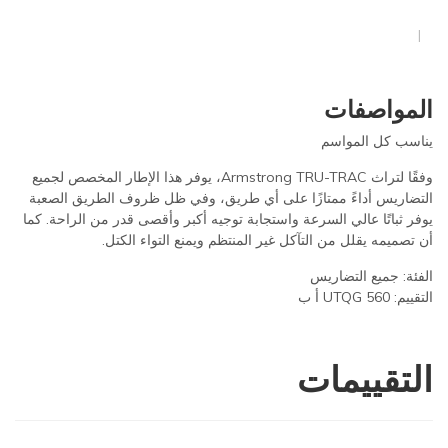
المواصفات
يناسب كل المواسم
وفقًا لتراث Armstrong TRU-TRAC، يوفر هذا الإطار المخصص لجميع
التضاريس أداءً ممتازًا على أي طريق، وفي ظل ظروف الطريق الصعبة
يوفر ثباتًا عالي السرعة واستجابة توجيه أكبر وأقصى قدر من الراحة. كما
أن تصميمه يقلل من التآكل غير المنتظم ويمنع التواء الكتل.
الفئة: جميع التضاريس
التقييم: UTQG 560 أ ب
التقييمات