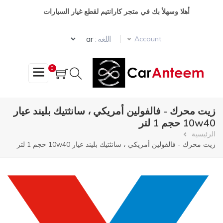
تجاوز
أهلا وسهلأ بك في متجر كارانتيم لقطع غيار السيارات
إلى
المحتوى
Select your language
الرئيسي
اللغه :
Account
0
زيت محرك - فالفولين أمريكي ، سانثتيك بليند عيار
10w40 حجم 1 لتر
مسار
الرئيسية
زيت محرك - فالفولين أمريكي ، سانثتيك بليند عيار 10w40 حجم 1 لتر
التنقل