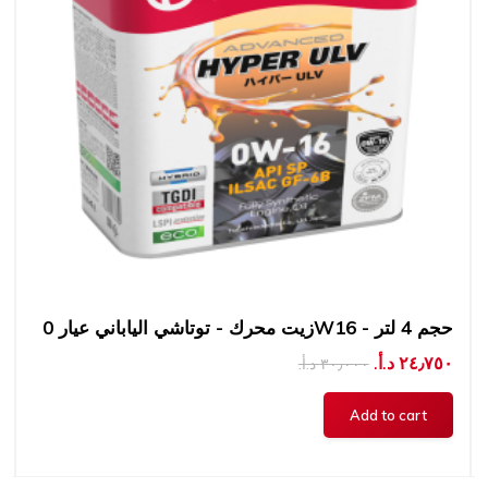
زيت محرك - توتاشي الياباني عيار 0W16 - حجم 4 لتر
٢٤٫٧٥٠ د.أ.‏
٣٠٫٠٠٠ د.أ.‏