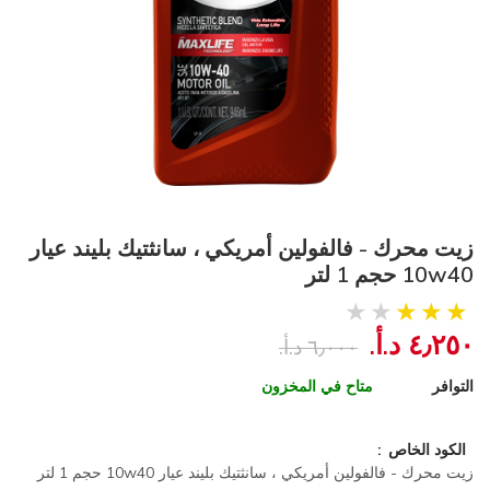
زيت محرك - فالفولين أمريكي ، سانثتيك بليند عيار
10w40 حجم 1 لتر
٤٫٢٥٠ د.أ.‏
٦٫٠٠٠ د.أ.‏
التوافر
متاح في المخزون
الكود الخاص
زيت محرك - فالفولين أمريكي ، سانثتيك بليند عيار 10w40 حجم 1 لتر