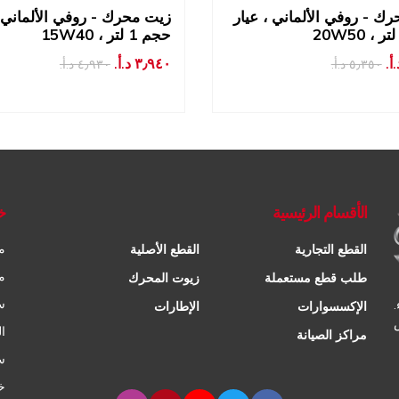
ك - روفي الألماني ، عيار
زيت محرك - روفي الألماني ،
15W40 ، حجم 1 لتر
٣٫٩٤٠ د.أ.‏
٥٫٣٥٠ د.أ.‏
٤٫٩٣٠ د.أ.‏
الأقسام الرئيسية
خ
م
القطع التجارية
القطع الأصلية
م
طلب قطع مستعملة
زيوت المحرك
س
الإكسسوارات
الإطارات
ا
مراكز الصيانة
س
خ