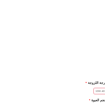
رجة اللزوجة
10W-40
جم العبوة