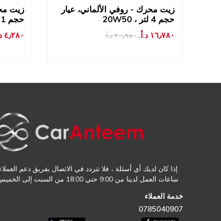
ار
زيت محرك - روفي الألماني، عيار
زيت محر
20W50 ، حجم 4 لتر
20W50 ، حجم 1 لتر
١٦٫٧٨٠ د.أ.‏
٤٫٢٨٠ د.أ.‏
٢٠٫٩٨٠ د.أ.‏
إذا كان لديك أي أسئلة ، فلا تتردد في الاتصال بفريق دعم العملاء.
ساعات العمل لدينا من 9:00 حتي 18:00 من السبت إلى الخميس
خدمة العملاء
0785040907