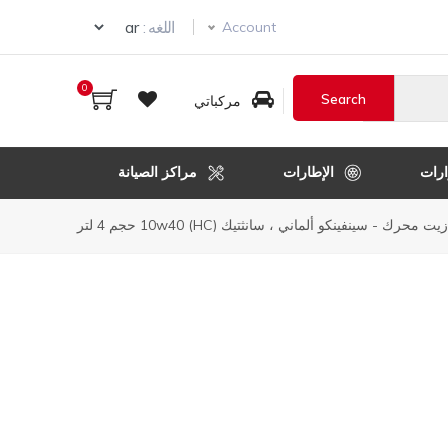
Select your language
اللغه :
Account
0
مركباتي
رات
الإطارات
مراكز الصيانة
زيت محرك - سينفينكو ألماني ، سانثتيك (HC) 10w40 حجم 4 لتر