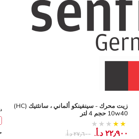
زيت محرك - سينفينكو ألماني ، سانثتيك (HC)
د
10w40 حجم 4 لتر
٢٢٫٩٠٠ د.أ.‏
ح
٢٧٫٦٠٠ د.أ.‏