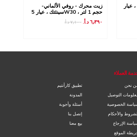
 عيار
زيت محرك - روفي الألماني-
زيت 
سينثتك ، عيار 5W30 ، حجم 1 لتر
حجم 1 لت
٦٫٣٩٠ د.أ.‏
٧٫١٠٠ د.أ.‏
٤٫٣٩٠ د.أ
دمة العملاء
ن نحن
تطبيق كارأنتيم
علومات التوصيل
المدونة
ياسة الخصوصية
أسئلة وأجوبة
لشروط والأحكام
إتصل بنا
ياسة الإرجاع
بيع معنا
ريطة الموقع