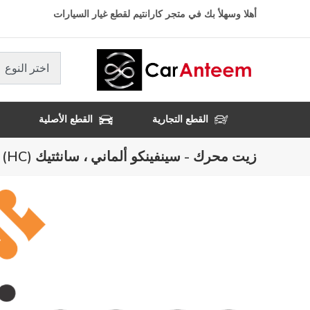
تجاوز
أهلا وسهلأ بك في متجر كارانتيم لقطع غيار السيارات
إلى
المحتوى
الرئيسي
اختر النوع
القطع التجارية
القطع الأصلية
زيت محرك - سينفينكو ألماني ، سانثتيك (HC) 10w40 حجم 4 لتر