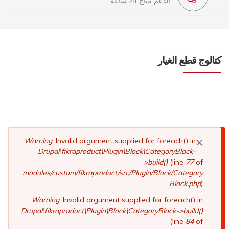
الدعم متاح 24 ساعة
كتالوج قطع الغيار
×
رسالة
Warning
: Invalid argument supplied for foreach() in
Drupal\fikraproduct\Plugin\Block\CategoryBlock-
الخطأ
>build()
(line
77
of
modules/custom/fikraproduct/src/Plugin/Block/Category
Block.php
).
Warning
: Invalid argument supplied for foreach() in
Drupal\fikraproduct\Plugin\Block\CategoryBlock->build()
(line
84
of