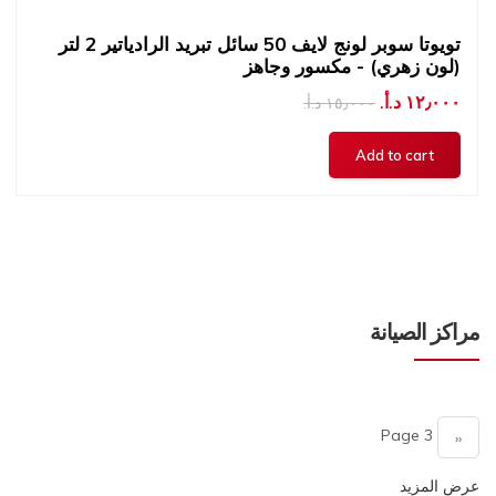
تويوتا سوبر لونج لايف 50 سائل تبريد الرادياتير 2 لتر
(لون زهري) - مكسور وجاهز
١٢٫٠٠٠ د.أ.‏
١٥٫٠٠٠ د.أ.‏
مراكز الصيانة
Pagination
Page 3
Previous
‹‹
page
عرض المزيد