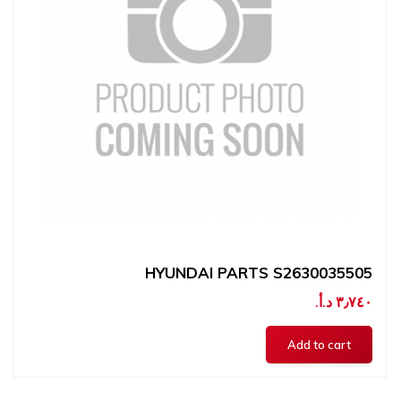
HYUNDAI PARTS S2630035505
٣٫٧٤٠ د.أ.‏