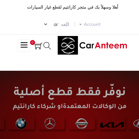
وز
أهلا وسهلأ بك في متجر كارانتيم لقطع غيار السيارات
حتوى
Select your language
ئيسي
اللغه :
Account
0